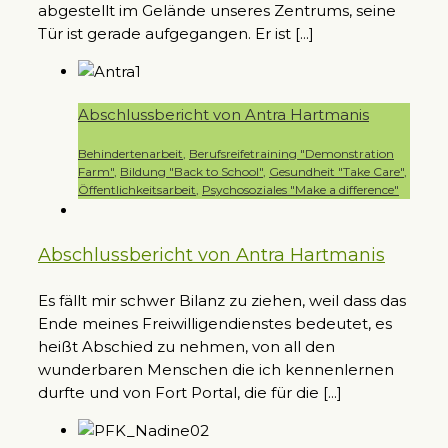
abgestellt im Gelände unseres Zentrums, seine
Tür ist gerade aufgegangen. Er ist [...]
Abschlussbericht von Antra Hartmanis
Behindertenarbeit
,
Berufsreifetraining "Demonstration
Farm"
,
Bildung "Back to School"
,
Gesundheit "Take Care"
,
Öffentlichkeitsarbeit
,
Psychosoziales "Make a difference"
Abschlussbericht von Antra Hartmanis
Es fällt mir schwer Bilanz zu ziehen, weil dass das
Ende meines Freiwilligendienstes bedeutet, es
heißt Abschied zu nehmen, von all den
wunderbaren Menschen die ich kennenlernen
durfte und von Fort Portal, die für die [...]