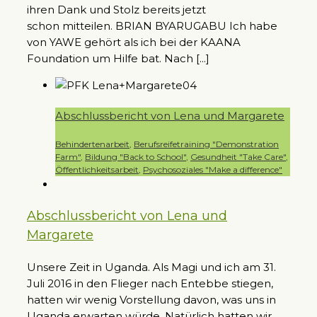
ihren Dank und Stolz bereits jetzt
schon mitteilen. BRIAN BYARUGABU Ich habe
von YAWE gehört als ich bei der KAANA
Foundation um Hilfe bat. Nach [...]
Abschlussbericht von Lena und Margarete
Behindertenarbeit
,
Berufsreifetraining "Demonstration
Farm"
,
Bildung "Back to School"
,
Gesundheit "Take Care"
,
Öffentlichkeitsarbeit
,
Psychosoziales "Make a difference"
Abschlussbericht von Lena und
Margarete
Unsere Zeit in Uganda. Als Magi und ich am 31.
Juli 2016 in den Flieger nach Entebbe stiegen,
hatten wir wenig Vorstellung davon, was uns in
Uganda erwarten würde. Natürlich hatten wir