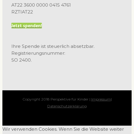
AT22 3600 0000 0415 4761
RZTIAT22
Jetzt spenden!
Ihre Spende ist steuerlich absetzbar.
Registrierungsnummer:
SO 2400.
Copyright 2018 Perspektive für Kinder |
Impressum
|
Datenschutzerklärung
Wir verwenden Cookies. Wenn Sie die Website weiter