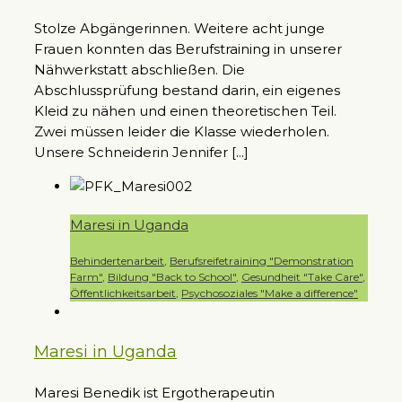
Stolze Abgängerinnen. Weitere acht junge
Frauen konnten das Berufstraining in unserer
Nähwerkstatt abschließen. Die
Abschlussprüfung bestand darin, ein eigenes
Kleid zu nähen und einen theoretischen Teil.
Zwei müssen leider die Klasse wiederholen.
Unsere Schneiderin Jennifer [...]
Maresi in Uganda
Behindertenarbeit
,
Berufsreifetraining "Demonstration
Farm"
,
Bildung "Back to School"
,
Gesundheit "Take Care"
,
Öffentlichkeitsarbeit
,
Psychosoziales "Make a difference"
Maresi in Uganda
Maresi Benedik ist Ergotherapeutin