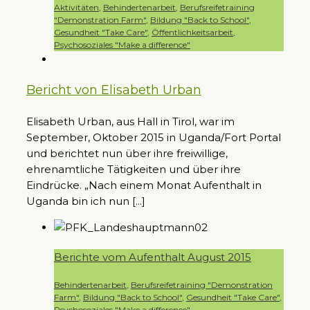
Aktivitäten
,
Behindertenarbeit
,
Berufsreifetraining
"Demonstration Farm"
,
Bildung "Back to School"
,
Gesundheit "Take Care"
,
Öffentlichkeitsarbeit
,
Psychosoziales "Make a difference"
Bericht von Elisabeth Urban
Elisabeth Urban, aus Hall in Tirol, war im
September, Oktober 2015 in Uganda/Fort Portal
und berichtet nun über ihre freiwillige,
ehrenamtliche Tätigkeiten und über ihre
Eindrücke. „Nach einem Monat Aufenthalt in
Uganda bin ich nun [...]
Berichte vom Aufenthalt August 2015
Behindertenarbeit
,
Berufsreifetraining "Demonstration
Farm"
,
Bildung "Back to School"
,
Gesundheit "Take Care"
,
Psychosoziales "Make a difference"