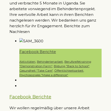
und verbrachte 5 Monate in Uganda. Sie
arbeitete vorwiegend im Behindertenprojekt.
Ihre wertvolle Arbeit kann in ihren Berichten
nachgelesen werden. Wir bedanken uns ganz
herzlich für ihr Engagement. Berichte zum
Nachlesen
Facebook Berichte
Aktivitäten
,
Behindertenarbeit
,
Berufsreifetraining
"Demonstration Farm"
,
Bildung "Back to School"
,
Gesundheit "Take Care"
,
Öffentlichkeitsarbeit
,
Psychosoziales "Make a difference"
Facebook Berichte
Wir wollen regelmäßig über unsere Arbeit