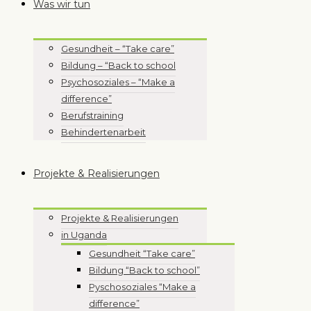
Was wir tun
Gesundheit – “Take care”
Bildung – “Back to school
Psychosoziales – “Make a
difference”
Berufstraining
Behindertenarbeit
Projekte & Realisierungen
Projekte & Realisierungen
in Uganda
Gesundheit “Take care”
Bildung “Back to school”
Pyschosoziales “Make a
difference”