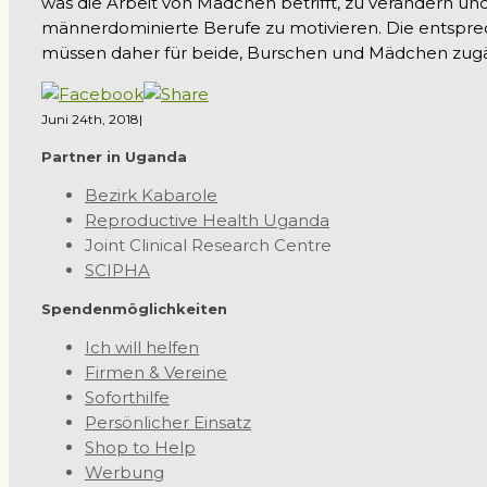
was die Arbeit von Mädchen betrifft, zu verändern u
männerdominierte Berufe zu motivieren. Die entspre
müssen daher für beide, Burschen und Mädchen zugän
Juni 24th, 2018
|
Partner in Uganda
Bezirk Kabarole
Reproductive Health Uganda
Joint Clinical Research Centre
SCIPHA
Spendenmöglichkeiten
Ich will helfen
Firmen & Vereine
Soforthilfe
Persönlicher Einsatz
Shop to Help
Werbung