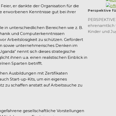
Feier, er dankte der Organisation für die
Perspektive fü
re erworbenen Kenntnisse gut bei ihrer
PERSPEKTIVE F
ehrenamtlich 
e in unterschiedlichen Bereichen wie z. B.
Kinder und Ju
Mechanik und Computerkenntnissen
or Arbeitslosigkeit zu schützen. Gefördert
en sowie unternehmerisches Denken im
 Uganda“ nennt sich dieses strategische
cht ihnen u.a. einen realistischen Einblick in
lnen Sparten betrifft.
hen Ausbildungen mit Zertifikaten
uch Start-up-Kits, um ein eigenes
 zu schaffen anstatt auf Arbeitssuche zu
gefahrene gesellschaftliche Vorstellungen